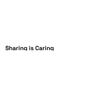
Sharing is Caring
Hilf uns!
👉 Wenn Dir gefällt, was Du gelesen
hast, leite diesen
481.DE Münster Newsletter
doch gleich an Deine Freund.innen weiter.