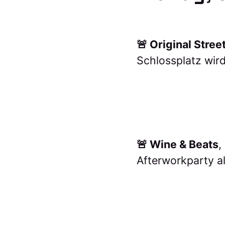
🚨 Original Stree
Schlossplatz wir
🚨 Wine & Beats
,
Afterworkparty a