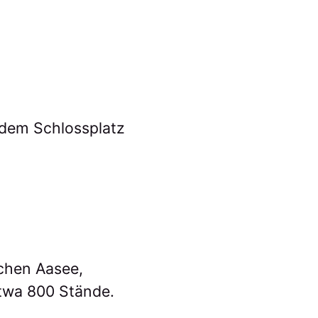
f dem Schlossplatz
schen Aasee,
etwa 800 Stände.