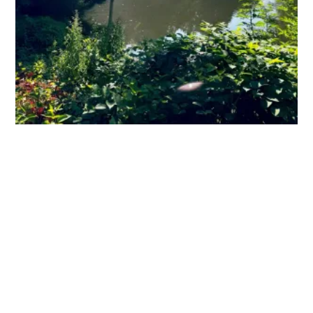
2. Juli 2026 in
Newsletter
481.DE #27 Skatenight,
Depeche Mode-Party,
Radkultur, Desire Festival