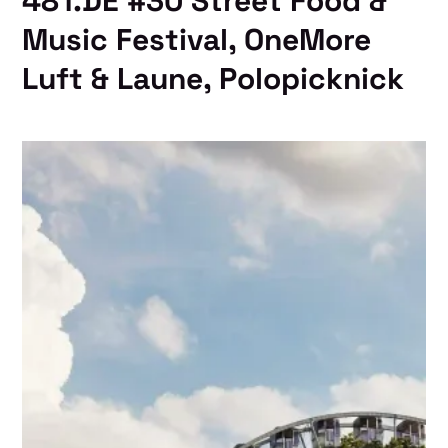
481.DE #30 Street Food &
Music Festival, OneMore
Luft & Laune, Polopicknick